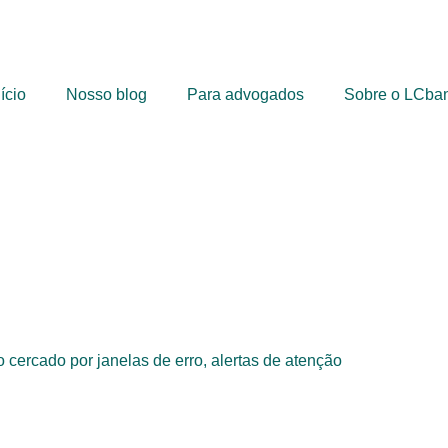
nício
Nosso blog
Para advogados
Sobre o LCba