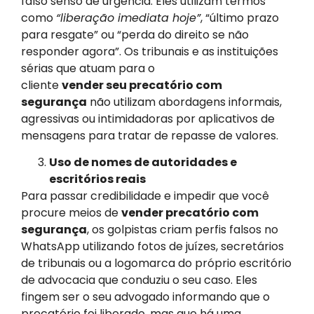
falso senso de urgência. Eles utilizam termos
como
“liberação imediata hoje”
, “último prazo
para resgate” ou “perda do direito se não
responder agora”. Os tribunais e as instituições
sérias que atuam para o
cliente
vender seu precatório com
segurança
não utilizam abordagens informais,
agressivas ou intimidadoras por aplicativos de
mensagens para tratar de repasse de valores.
Uso de nomes de autoridades e
escritórios reais
Para passar credibilidade e impedir que você
procure meios de
vender precatório com
segurança
, os golpistas criam perfis falsos no
WhatsApp utilizando fotos de juízes, secretários
de tribunais ou a logomarca do próprio escritório
de advocacia que conduziu o seu caso. Eles
fingem ser o seu advogado informando que o
precatório foi liberado, mas que há uma